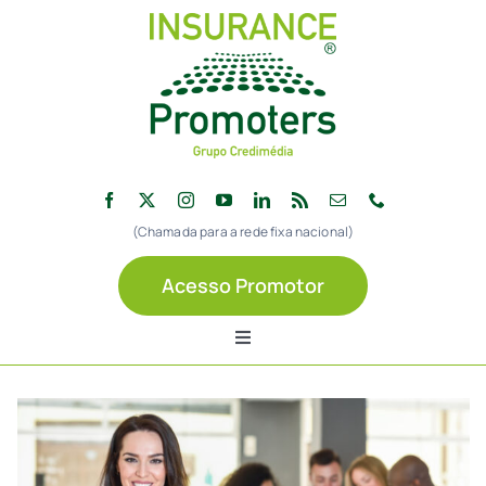
Skip
to
content
(Chamada para a rede fixa nacional)
Acesso Promotor
Toggle
Navigation
Início
Sobre