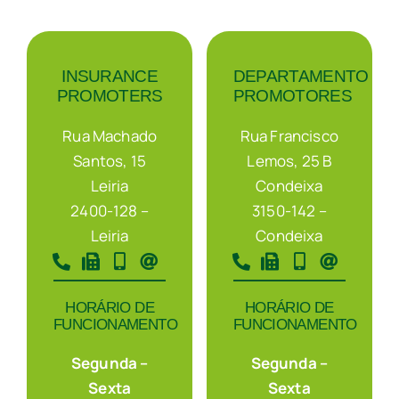
Promotores
INSURANCE
DEPARTAMENTO
PROMOTERS
PROMOTORES
Seguros
Rua Machado
Rua Francisco
Recrutamento
Santos, 15
Lemos, 25 B
Leiria
Condeixa
2400-128 –
3150-142 –
Contactos
Leiria
Condeixa
HORÁRIO DE
HORÁRIO DE
FUNCIONAMENTO
FUNCIONAMENTO
Segunda –
Segunda –
Sexta
Sexta