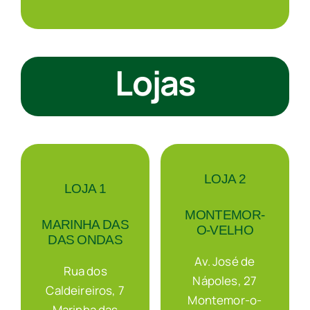
Lojas
LOJA 2
LOJA 1
MONTEMOR-
MARINHA DAS
O-VELHO
DAS ONDAS
Av. José de
Rua dos
Nápoles, 27
Caldeireiros, 7
Montemor-o-
Marinha das