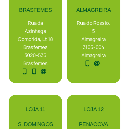
BRASFEMES
ALMAGREIRA
Rua da
Rua do Rossio,
Azinhaga
5
Comprida, Lt 18
Almagreira
Brasfemes
3105-004
3020-535
Almagreira
Brasfemes
LOJA 11
LOJA 12
S. DOMINGOS
PENACOVA