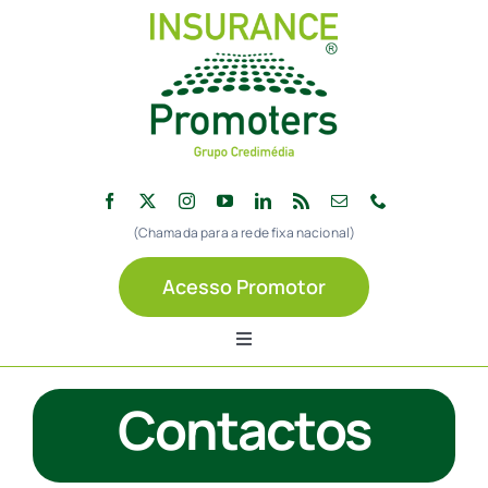
Skip
to
content
(Chamada para a rede fixa nacional)
Acesso Promotor
Toggle
Navigation
Início
Contactos
Sobre