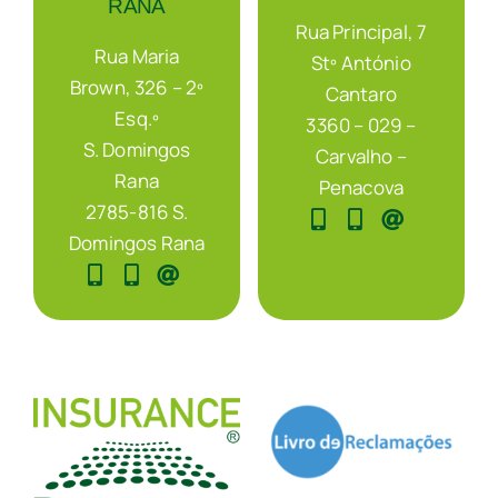
RANA
Rua Principal, 7
Rua Maria
Stº António
Brown, 326 – 2º
Cantaro
Esq.º
3360 – 029 –
S. Domingos
Carvalho –
Rana
Penacova
2785-816 S.
Domingos Rana